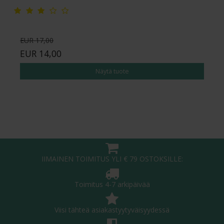
EUR 17,00
EUR 14,00
Näytä tuote
IIMAINEN TOIMITUS YLI € 79 OSTOKSILLE:
Toimitus 4-7 arkipäivää
Viisi tähteä asiakastyytyväisyydessä