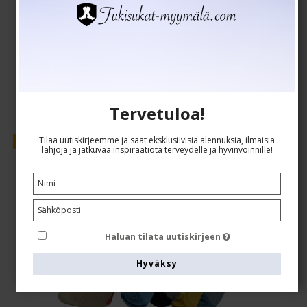
EUR 21,00
EUR 17,00
Näytä tuote
Tervetuloa!
Tilaa uutiskirjeemme ja saat eksklusiivisia alennuksia, ilmaisia
Myynti
lahjoja ja jatkuvaa inspiraatiota terveydelle ja hyvinvoinnille!
Haluan tilata uutiskirjeen
Hyväksy