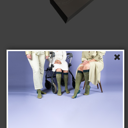
Lahjapakkaus bambu sukat pakkauksessa, 5 paria,
colormix
Tenbro bamboo fibers
21-G1012-3
Bambu sukat