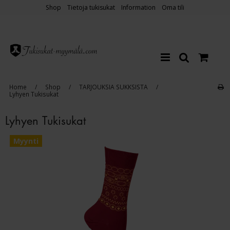
Shop
Tietoja tukisukat
Information
Oma tili
Home
/
Shop
/
TARJOUKSIA SUKKSISTA
/
Lyhyen Tukisukat
Lyhyen Tukisukat
Myynti