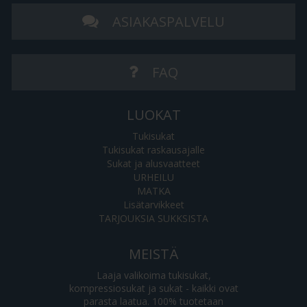
ASIAKASPALVELU
FAQ
LUOKAT
Tukisukat
Tukisukat raskausajalle
Sukat ja alusvaatteet
URHEILU
MATKA
Lisätarvikkeet
TARJOUKSIA SUKKSISTA
MEISTÄ
Laaja valikoima tukisukat,
kompressiosukat ja sukat - kaikki ovat
parasta laatua. 100% tuotetaan