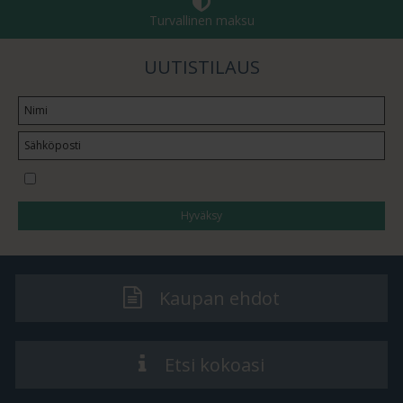
Turvallinen maksu
UUTISTILAUS
Haluan tilata uutiskirjeen
Hyväksy
Kaupan ehdot
Etsi kokoasi