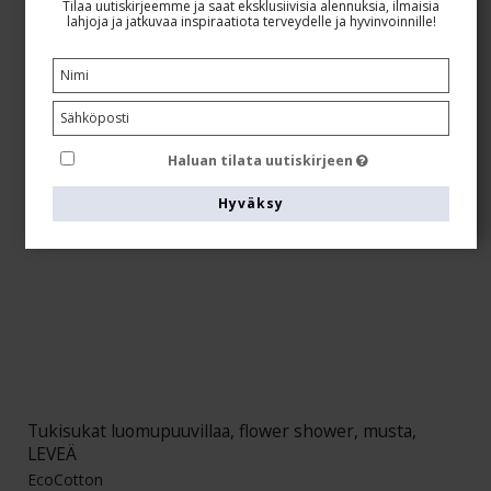
Tilaa uutiskirjeemme ja saat eksklusiivisia alennuksia, ilmaisia
lahjoja ja jatkuvaa inspiraatiota terveydelle ja hyvinvoinnille!
Haluan tilata uutiskirjeen
Hyväksy
Tukisukat luomupuuvillaa, flower shower, musta,
LEVEÄ
EcoCotton