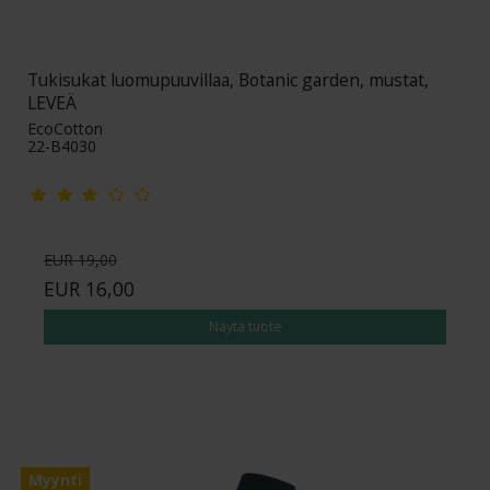
Tukisukat luomupuuvillaa, Botanic garden, mustat,
LEVEÄ
EcoCotton
22-B4030
EUR 19,00
EUR 16,00
Näytä tuote
Myynti