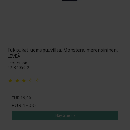
Tukisukat luomupuuvillaa, Monstera, merensininen,
LEVEÄ
EcoCotton
22-B4050-2
EUR 19,00
EUR 16,00
Näytä tuote