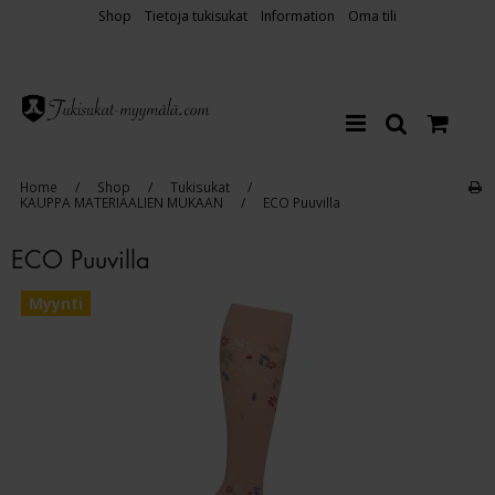
Shop
Tietoja tukisukat
Information
Oma tili
Home
/
Shop
/
Tukisukat
/
KAUPPA MATERIAALIEN MUKAAN
/
ECO Puuvilla
ECO Puuvilla
Myynti