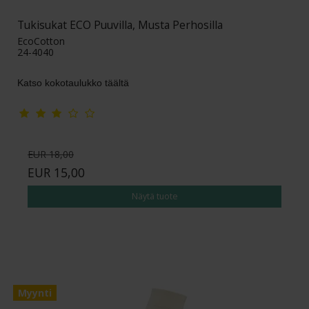
Tukisukat ECO Puuvilla, Musta Perhosilla
EcoCotton
24-4040
Katso kokotaulukko täältä
EUR 18,00
EUR 15,00
Näytä tuote
Myynti