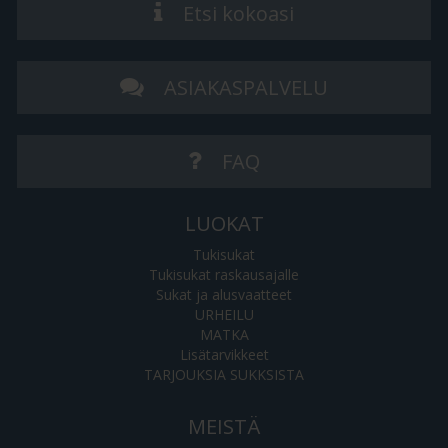
Etsi kokoasi
ASIAKASPALVELU
FAQ
LUOKAT
Tukisukat
Tukisukat raskausajalle
Sukat ja alusvaatteet
URHEILU
MATKA
Lisätarvikkeet
TARJOUKSIA SUKKSISTA
MEISTÄ