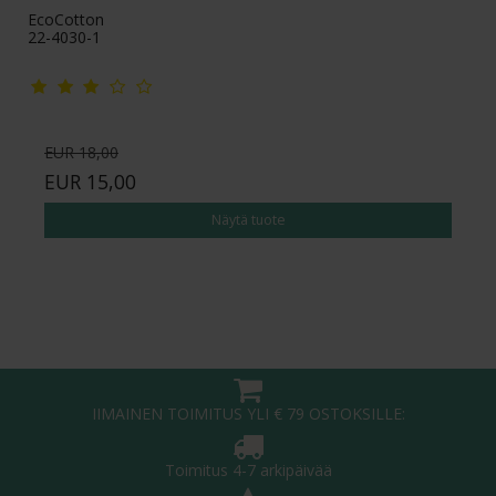
EcoCotton
22-4030-1
EUR 18,00
EUR 15,00
Näytä tuote
IIMAINEN TOIMITUS YLI € 79 OSTOKSILLE:
Toimitus 4-7 arkipäivää