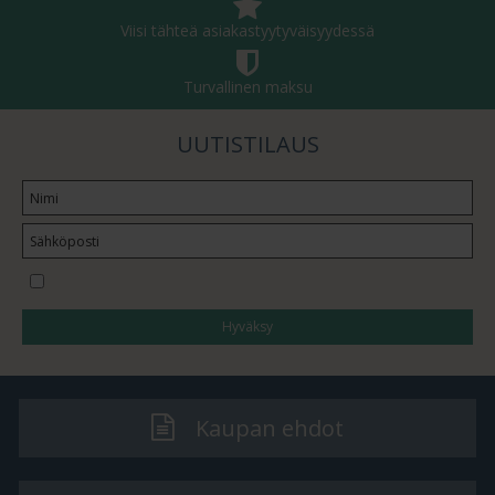
Viisi tähteä asiakastyytyväisyydessä
Turvallinen maksu
UUTISTILAUS
Haluan tilata uutiskirjeen
Hyväksy
Kaupan ehdot