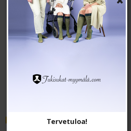
Tukisukat luomupuuvillaa, flower shower, musta
EcoCotton
22-4010
EUR 18,00
EUR 15,00
Näytä tuote
Tervetuloa!
Myynti