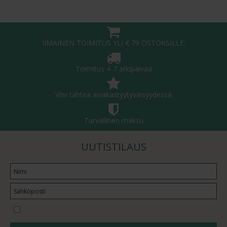
IIMAINEN TOIMITUS YLI € 79 OSTOKSILLE:
Toimitus 4-7 arkipäivää
Viisi tähteä asiakastyytyväisyydessä
Turvallinen maksu
UUTISTILAUS
Haluan tilata uutiskirjeen