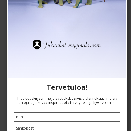
Tervetuloa!
Tilaa uutiskirjeemme ja saat eksklusiivisia alennuksia, ilmaisia
Tukisukkahousut AT, laivasto, mikrokuituliina, 140 D
lahjoja ja jatkuvaa inspiraatiota terveydelle ja hyvinvoinnille!
SupCare
6600-1