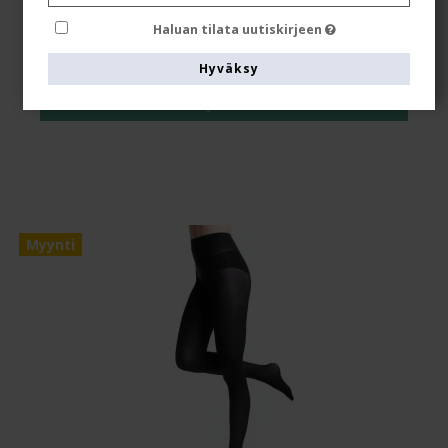
Haluan tilata uutiskirjeen
EUR 28,00
EUR 24,00
Hyväksy
Näytä tuote
Myynti