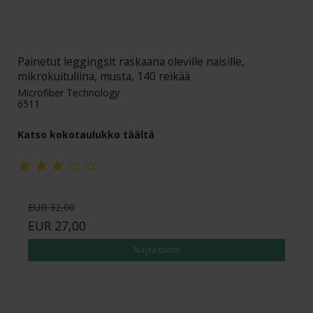
Painetut leggingsit raskaana oleville naisille,
mikrokuituliina, musta, 140 reikää
Microfiber Technology
6511
Katso kokotaulukko täältä
EUR 32,00
EUR 27,00
Näytä tuote