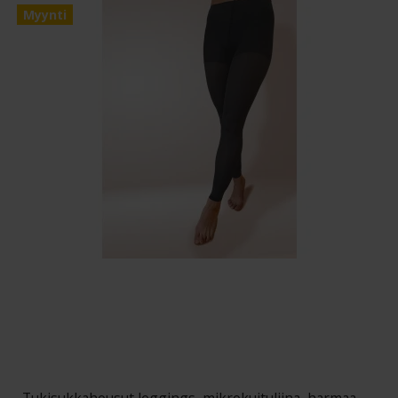
Myynti
Tukisukkahousut leggings, mikrokuituliina, harmaa,