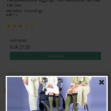
140 Den
Microfiber Technology
6401-2
EUR 32,00
EUR 27,00
Näytä tuote
Myynti