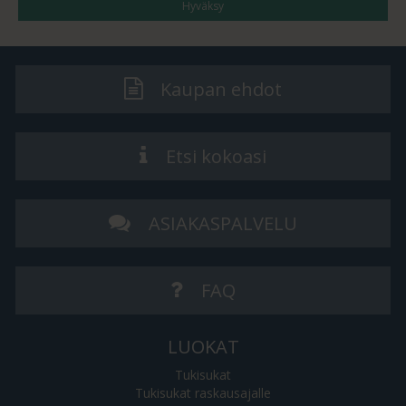
Hyväksy
Kaupan ehdot
Etsi kokoasi
ASIAKASPALVELU
FAQ
LUOKAT
Tukisukat
Tukisukat raskausajalle