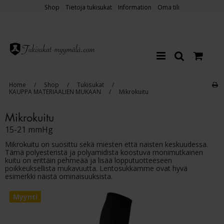
Shop
Tietoja tukisukat
Information
Oma tili
Home
/
Shop
/
Tukisukat
/
KAUPPA MATERIAALIEN MUKAAN
/
Mikrokuitu
Mikrokuitu
15-21 mmHg
Mikrokuitu on suosittu sekä miesten että naisten keskuudessa.
Tämä polyesteristä ja polyamidista koostuva monimutkainen
kuitu on erittäin pehmeää ja lisää lopputuotteeseen
poikkeuksellista mukavuutta. Lentosukkamme ovat hyvä
esimerkki näistä ominaisuuksista.
Myynti