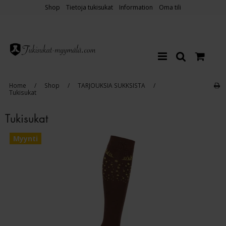
Shop
Tietoja tukisukat
Information
Oma tili
Home
/
Shop
/
TARJOUKSIA SUKKSISTA
/
Tukisukat
Tukisukat
Myynti