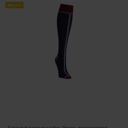
Myynti
Tukisukat luomupuuvillaa, Pierre, merensininen