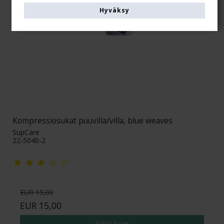
Hyväksy
Kompressiosukat puuvilla/villa, blue weaves
SupCare
22-5040-2
EUR 19,00
EUR 15,00
Näytä tuote