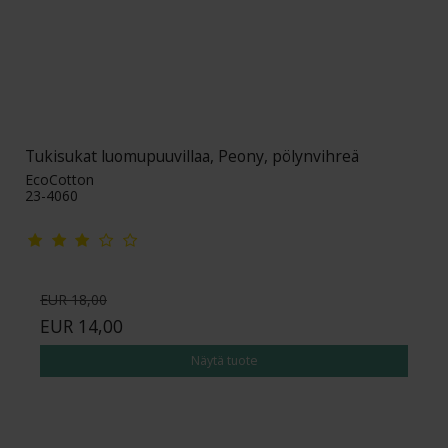
Tukisukat luomupuuvillaa, Peony, pölynvihreä
EcoCotton
23-4060
EUR 18,00
EUR 14,00
Näytä tuote