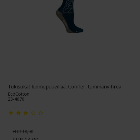
Tukisukat luomupuuvillaa, Conifer, tummanvihreä
EcoCotton
23-4070
EUR 18,00
EUR 14,00