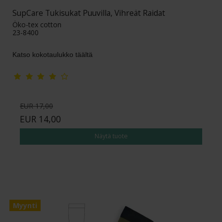
SupCare Tukisukat Puuvilla, Vihreät Raidat
Öko-tex cotton
23-8400
Katso kokotaulukko täältä
EUR 17,00
EUR 14,00
Näytä tuote
Myynti