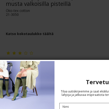
musta valkoisilla pisteillä
Öko-tex cotton
21-3050
Katso kokotaulukko täältä
Tervetu
Tilaa uutiskirjeemme ja saat eksklus
lahjoja ja jatkuvaa inspiraatiota ter