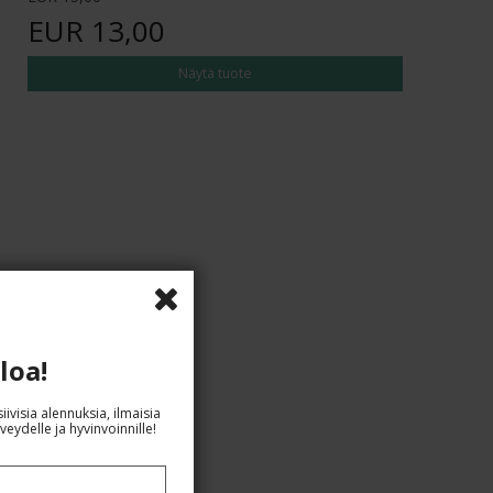
EUR 13,00
Näytä tuote
loa!
iivisia alennuksia, ilmaisia
veydelle ja hyvinvoinnille!