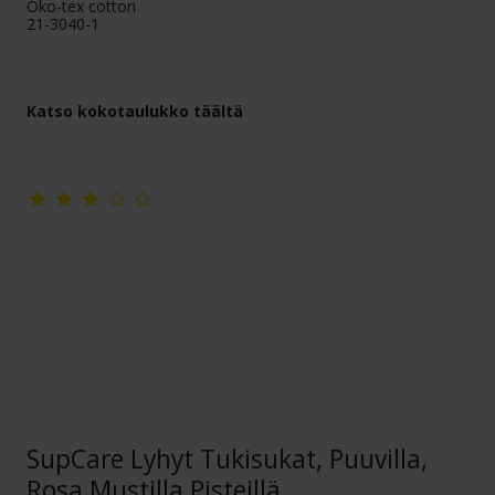
Öko-tex cotton
21-3040-1
Katso kokotaulukko täältä
SupCare Lyhyt Tukisukat, Puuvilla,
Rosa Mustilla Pisteillä