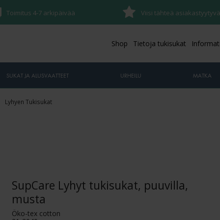
Toimitus 4-7 arkipäivää
Viisi tähteä asiakastyyty
Shop
Tietoja tukisukat
Informat
SUKAT JA ALUSVAATTEET
URHEILU
MATKA
Lyhyen Tukisukat
SupCare Lyhyt tukisukat, puuvilla,
musta
Öko-tex cotton