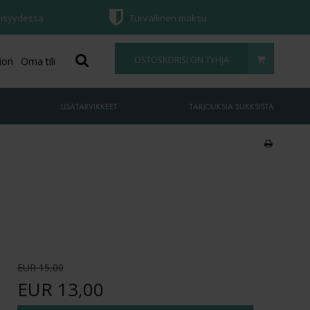
väisyydessä
Turvallinen maksu
OSTOSKORISI ON TYHJÄ
ion
Oma tili
LISÄTARVIKKEET
TARJOUKSIA SUKKSISTA
EUR 15,00
EUR 13,00