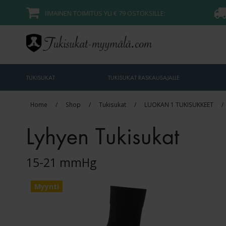
IIMAINEN TOIMITUS YLI € 79 OSTOKSILLE:
TUKISUKAT
TUKISUKAT RASKAUSAJALLE
Home
/
Shop
/
Tukisukat
/
LUOKAN 1 TUKISUKKEET
/
Lyhyen Tukisukat
15-21 mmHg
Myynti