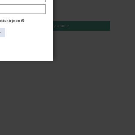
EUR 15,00
EUR 13,00
utiskirjeen
Näytä tuote
y