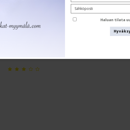
SupCare Lyhyt tukisukat, puuvilla,
sabbia mustilla pisteillä
Öko-tex cotton
Haluan tilata u
21-3050-1
Hyväks
Katso kokotaulukko täältä