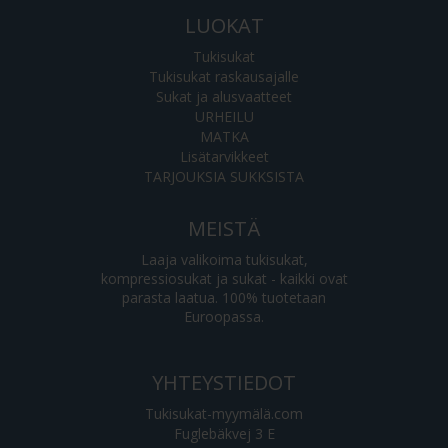
LUOKAT
Tukisukat
Tukisukat raskausajalle
Sukat ja alusvaatteet
URHEILU
MATKA
Lisätarvikkeet
TARJOUKSIA SUKKSISTA
MEISTÄ
Laaja valikoima tukisukat,
kompressiosukat ja sukat - kaikki ovat
parasta laatua. 100% tuotetaan
Euroopassa.
YHTEYSTIEDOT
Tukisukat-myymälä.com
Fuglebäkvej 3 E