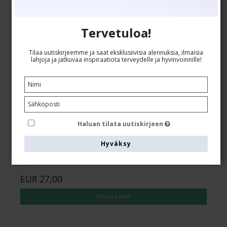
Tervetuloa!
Tilaa uutiskirjeemme ja saat eksklusiivisia alennuksia, ilmaisia
lahjoja ja jatkuvaa inspiraatiota terveydelle ja hyvinvoinnille!
Actimove Sports Edition Kyynärpäähihna
Actimove
75742-00033
Käytä kokotaulukkoa täällä
Haluan tilata uutiskirjeen
Hyväksy
EUR 27,00
Näytä tuote