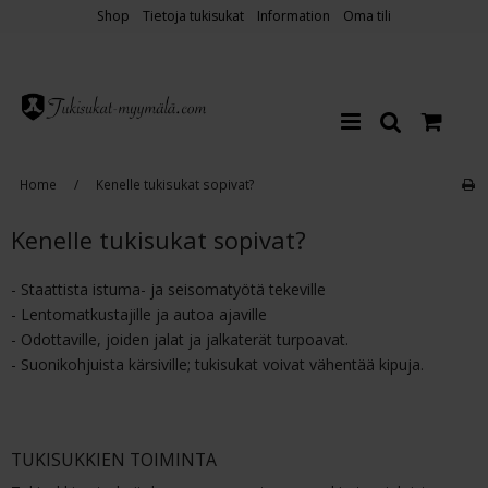
Shop
Tietoja tukisukat
Information
Oma tili
Home
/
Kenelle tukisukat sopivat?
Kenelle tukisukat sopivat?
- Staattista istuma- ja seisomatyötä tekeville
- Lentomatkustajille ja autoa ajaville
- Odottaville, joiden jalat ja jalkaterät turpoavat.
- Suonikohjuista kärsiville; tukisukat voivat vähentää kipuja.
TUKISUKKIEN TOIMINTA