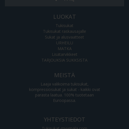
LUOKAT
Tukisukat
Tukisukat raskausajalle
Sukat ja alusvaatteet
URHEILU
MATKA
Lisätarvikkeet
TARJOUKSIA SUKKSISTA
MEISTÄ
Laaja valikoima tukisukat,
kompressiosukat ja sukat - kaikki ovat
parasta laatua. 100% tuotetaan
Euroopassa.
YHTEYSTIEDOT
Tukisukat-myymälä.com