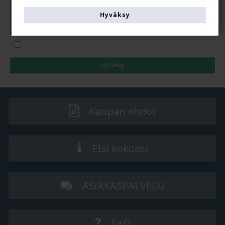
Hyväksy
Haluan tilata uutiskirjeen
Hyväksy
Kaupan ehdot
Etsi kokoasi
ASIAKASPALVELU
FAQ