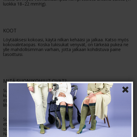
luokka 18–22 mmHg).
KOOT
Löytääksesi kokoasi, käytä nilkan kehääsi ja jalkaa. Katso myös
kokovalintaopas. Koska tukisukat venyvät, on tärkeää pukea ne
ylle mahdollisimman varhain, jotta jalkaan kohdistuva paine
tasoittuisi.
MITÄ SUONIKOHJUT OVAT?
Suonikohjut ovat laskimovaurioita. Laskimoiden tehtävä on
kuljettaa verta takaisin sydämeen. Laskimoissa on läppiä, jotka
estävät veren kulun väärään suuntaan, kun liikkuessa jalan
lihakset lisäävät laskimon verenpainetta.
Suonikohjuja syntyy, jos laskimoverenpaine kohoaa niin paljon,
että laskimo laajenee. Jos sidekudos on hyvin elastista, voi
suonikohjuja syntyä vaikka laskimoverenpaine olisi normaali.
Näissä tapauksissa suonikohjut johtuvat vuotavista