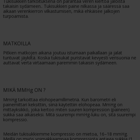
Tukisukkien tarkoituksena on parantaa veren kiertoa jaloista
takaisin sydämeen.. Tukisukkien paine nilkassa ja sääressä saa
aikaan verenkierron vilkastumisen, mikä ehkäisee jalkojen
turpoamista.
MATKOILLA
Pitkien matkojen aikana joutuu istumaan paikallaan ja jalat
tuntuvat jäykiltä. Koska tukisukat puristavat kevyesti verisuonia ne
auttavat verta virtaamaan paremmin takaisin sydämeen.
MIKÄ MMHg ON ?
MmHg tarkoittaa elohopeamillimetriä. Kun barometri eli
painemittari keksittiin, siinä käytettiin elohopeaa. MmHg on
mittayksikkö, joka kertoo miten suuren kompression (paineen)
sukka saa aikaiseksi. Mitä suurempi mmHg-luku on, sitä suurempi
kompressio.
Meidän tukisukkiemme kompressio on mietoa, 16–18 mmHg.
Meillä on myös voimakkaampaa kompressiota antavia sukkia (1.